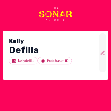
THE
NETWORK
Kelly
Defilla
kellydefilla
Podchaser ID