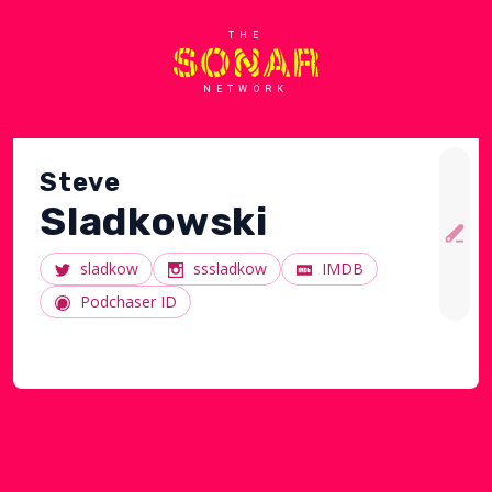
THE
NETWORK
Steve
Sladkowski
sladkow
sssladkow
IMDB
Podchaser ID